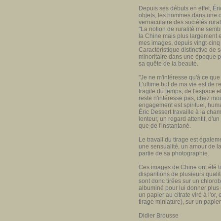
Depuis ses débuts en effet, Ér
objets, les hommes dans une 
vernaculaire des sociétés rural
"La notion de ruralité me semb
la Chine mais plus largement en
mes images, depuis vingt-cinq 
Caractéristique distinctive de 
minoritaire dans une époque pl
sa quête de la beauté.
"Je ne m'intéresse qu'à ce qu
L'ultime but de ma vie est de re
fragile du temps, de l'espace 
reste n'intéresse pas, chez mo
engagement est spirituel, huma
Éric Dessert travaille à la cha
lenteur, un regard attentif, d'
que de l'instantané.
Le travail du tirage est égalem
une sensualité, un amour de la 
partie de sa photographie.
Ces images de Chine ont été t
disparitions de plusieurs qual
sont donc tirées sur un chloro
albuminé pour lui donner plus d
un papier au citrate viré à l'or
tirage miniature), sur un papie
Didier Brousse