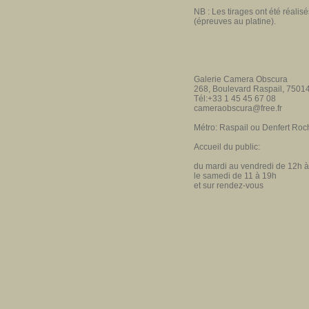
NB : Les tirages ont été réali
(épreuves au platine).
Galerie Camera Obscura
268, Boulevard Raspail,
75014
Tél:+33 1 45 45 67 08
cameraobscura@free.fr
Métro: Raspail ou Denfert Ro
Accueil du public:
du mardi au vendredi
de 12h à
le samedi de 11 à 19h
et
sur rendez-vous