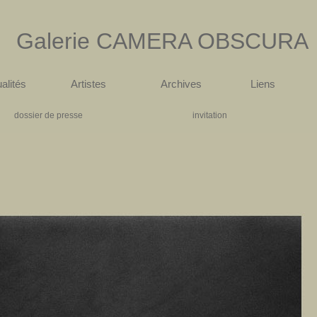
Galerie
CAMERA OBSCURA
alités
Artistes
Archives
Liens
dossier de presse
invitation