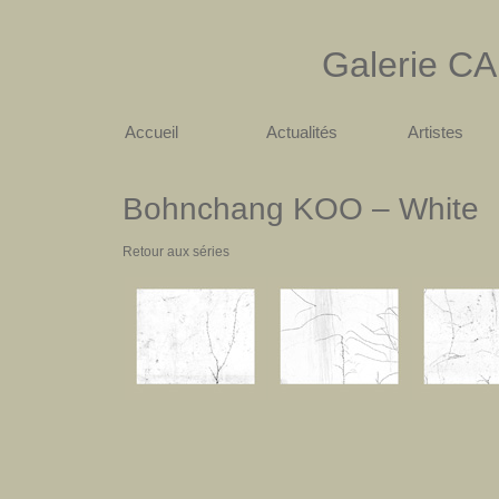
Galerie
CA
Accueil
Actualités
Artistes
Bohnchang KOO – White
Retour aux séries