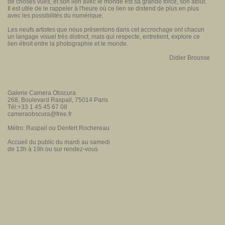
de choses vues, et son lien avec le monde est sa grande force, son atout.
Il est utile de le rappeler à l'heure où ce lien se distend de plus en plus
avec les possibilités du numérique.
Les neufs artistes que nous présentons dans cet accrochage ont chacun
un langage visuel très distinct, mais qui respecte, entretient, explore ce
lien étroit entre la photographie et le monde.
Didier Brousse
Galerie Camera Obscura
268, Boulevard Raspail,
75014 Paris
Tél:+33 1 45 45 67 08
cameraobscura@free.fr
Métro: Raspail ou Denfert Rochereau
Accueil du public du mardi au samedi
de 13h à 19h ou sur rendez-vous