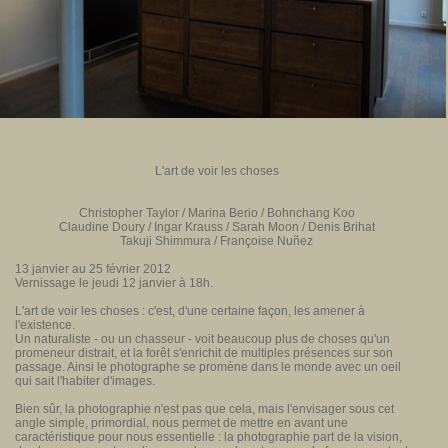
L'art de voir les choses
Christopher Taylor / Marina Berio / Bohnchang Koo
Claudine Doury / Ingar Krauss / Sarah Moon / Denis Brihat
Takuji Shimmura / Françoise Nuñez
13 janvier au 25 février 2012
Vernissage le jeudi 12 janvier à 18h.
L'art de voir les choses : c'est, d'une certaine façon, les amener à
l'existence.
Un naturaliste - ou un chasseur - voit beaucoup plus de choses qu'un
promeneur distrait, et la forêt s'enrichit de multiples présences sur son
passage. Ainsi le photographe se promène dans le monde avec un oeil
qui sait l'habiter d'images.
Bien sûr, la photographie n'est pas que cela, mais l'envisager sous cet
angle simple, primordial, nous permet de mettre en avant une
caractéristique pour nous essentielle : la photographie part de la vision,