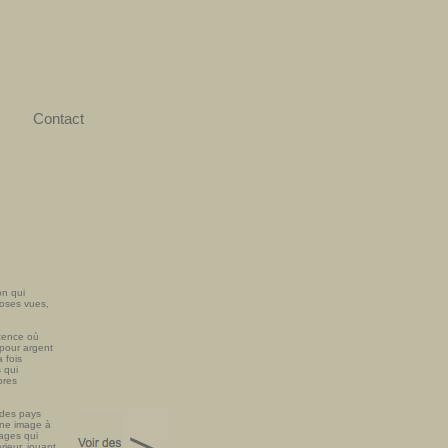
Contact
on qui
hoses vues,
stence où
 pour argent
 fois
 qui
pres
 des pays
 une image à
nages qui
rieur, jouant