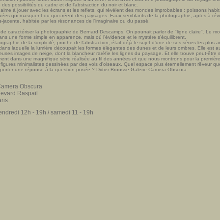
 des possibilités du cadre et de l'abstraction du noir et blanc.
ime à jouer avec les écrans et les reflets, qui révèlent des mondes improbables : poissons habitan
uées qui masquent ou qui créent des paysages. Faux semblants de la photographie, aptes à rév
us-jacente, habitée par les résonances de l'imaginaire ou du passé.
 de caractériser la photographie de Bernard Descamps, On pourrait parler de "ligne claire". Le m
ns une forme simple en apparence, mais où l'évidence et le mystère s'équilibrent.
graphie de la simplicité, proche de l'abstraction, était déjà le sujet d'une de ses séries les plus 
dans laquelle la lumière découpait les formes élégantes des dunes et de leurs ombres. Elle est au
uses images de neige, dont la blancheur raréfie les lignes du paysage. Et elle trouve peut-être 
ent dans une magnifique série réalisée au fil des années et que nous montrons pour la première f
figures minimalistes dessinées par des vols d'oiseaux. Quel espace plus éternellement rêveur que
pporter une réponse à la question posée ? Didier Brousse Galerie Camera Obscura
Camera Obscura
levard Raspail
ris
endredi 12h - 19h / samedi 11 - 19h