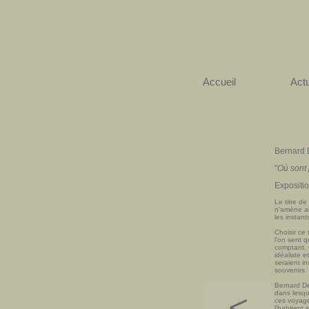
Accueil
Actu
Bernard
"
Où sont
Expositi
Le titre de
n'amène au
les instan
Choisir ce 
l'on sent 
comptant. C
idéaliste 
seraient i
souvenirs.
Bernard De
dans lesque
ces voyages
l'habitent 