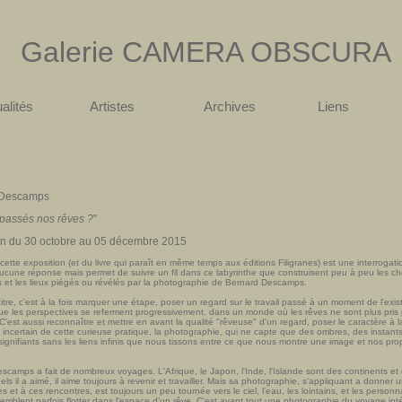
Galerie
CAMERA OBSCURA
alités
Artistes
Archives
Liens
 Descamps
 passés nos rêves ?
"
on du 30 octobre au 05 décembre 2015
 cette exposition (et du livre qui paraît en même temps aux éditions Filigranes) est une interrogati
cune réponse mais permet de suivre un fil dans ce labyrinthe que construisent peu à peu les c
ts et les lieux piégés ou révélés par la photographie de Bernard Descamps.
titre, c'est à la fois marquer une étape, poser un regard sur le travail passé à un moment de l'exi
que les perspectives se referment progressivement, dans un monde où les rêves ne sont plus pris
'est aussi reconnaître et mettre en avant la qualité "rêveuse" d'un regard, poser le caractère à la
et incertain de cette curieuse pratique, la photographie, qui ne capte que des ombres, des instants
nsignifiants sans les liens infinis que nous tissons entre ce que nous montre une image et nos pro
scamps a fait de nombreux voyages. L'Afrique, le Japon, l'Inde, l'Islande sont des continents et
ls il a aimé, il aime toujours à revenir et travailler. Mais sa photographie, s'appliquant a donner
 et à ces rencontres, est toujours un peu tournée vers le ciel, l'eau, les lointains, et les person
semblent parfois flotter dans l'espace d'un rêve. C'est avant tout une photographie du voyage inté