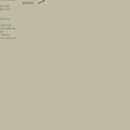
t l'air,
éler une
onde s'y
anciennes,
ssi celle de
son
ois ici,
 le ciel pour