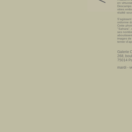
en virtuose
Descamps a
vitres emb
réalité so
S'agissant
ordonne da
Cette photo
"Sahara", 
ses nombre
aboutissem
images de 
tenter d'a
Galerie 
268, bou
75014 Pa
mardi - v